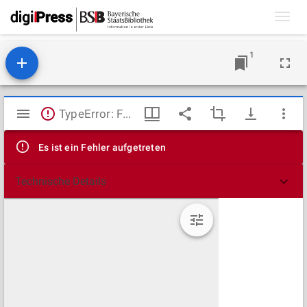
Toggl
navig
1
Mirador
TypeError: Failed to fetch
Viewer
Es ist ein Fehler aufgetreten
Technische Details