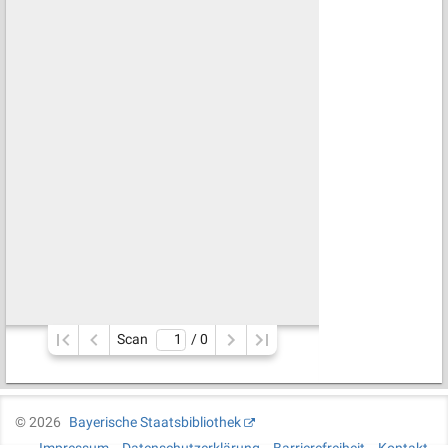
Scan
/ 
0
©
2026
Bayerische Staatsbibliothek
Impressum
Datenschutzerklärung
Barrierefreiheit
Kontakt