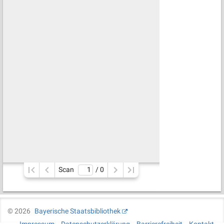
Scan
/ 
0
©
2026
Bayerische Staatsbibliothek
Impressum
Datenschutzerklärung
Barrierefreiheit
Kontakt