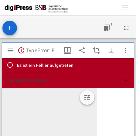
Toggl
navig
1
Mirador
TypeError: Failed to fetch
Viewer
Es ist ein Fehler aufgetreten
Technische Details