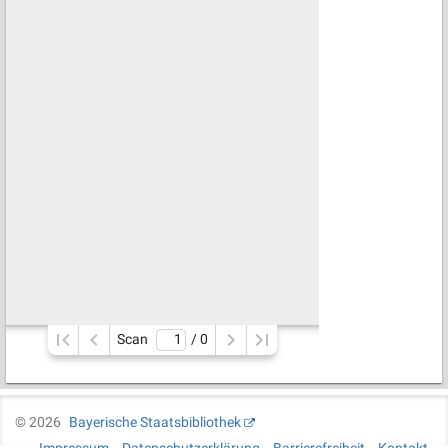
Scan
/ 
0
©
2026
Bayerische Staatsbibliothek
Impressum
Datenschutzerklärung
Barrierefreiheit
Kontakt