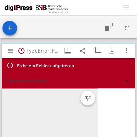
Toggl
navig
1
Mirador
TypeError: Failed to fetch
Viewer
Es ist ein Fehler aufgetreten
Technische Details