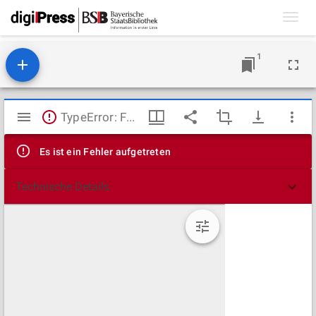
Toggl
navig
1
Mirador
TypeError: Failed to fetch
Viewer
Es ist ein Fehler aufgetreten
Technische Details