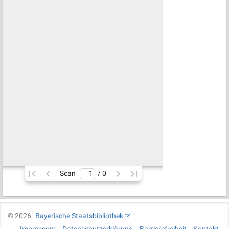
Scan
/ 
0
©
2026
Bayerische Staatsbibliothek
Impressum
Datenschutzerklärung
Barrierefreiheit
Kontakt