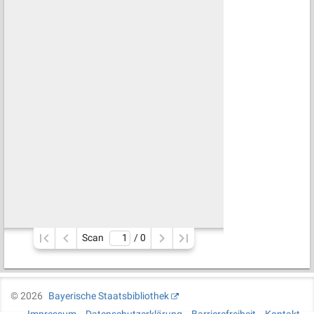
Scan
/ 
0
©
2026
Bayerische Staatsbibliothek
Impressum
Datenschutzerklärung
Barrierefreiheit
Kontakt