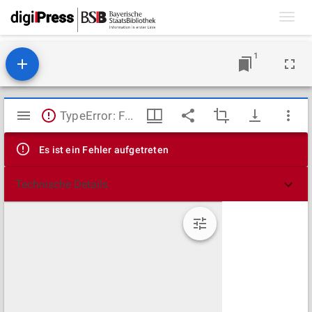
Toggl
navig
1
Mirador
TypeError: Failed to fetch
Viewer
Es ist ein Fehler aufgetreten
Technische Details