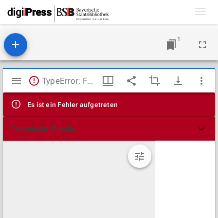
Toggl
navig
1
Mirador
TypeError: Failed to fetch
Viewer
Es ist ein Fehler aufgetreten
Technische Details