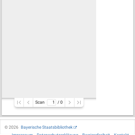
Scan
/ 
0
©
2026
Bayerische Staatsbibliothek
Impressum
Datenschutzerklärung
Barrierefreiheit
Kontakt