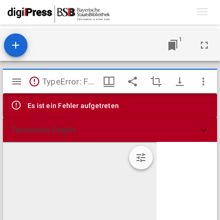
Toggl
navig
1
Mirador
TypeError: Failed to fetch
Viewer
Es ist ein Fehler aufgetreten
Technische Details