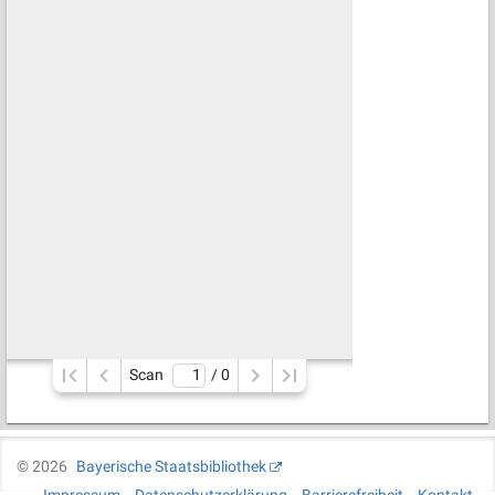
Scan
/ 
0
©
2026
Bayerische Staatsbibliothek
Impressum
Datenschutzerklärung
Barrierefreiheit
Kontakt