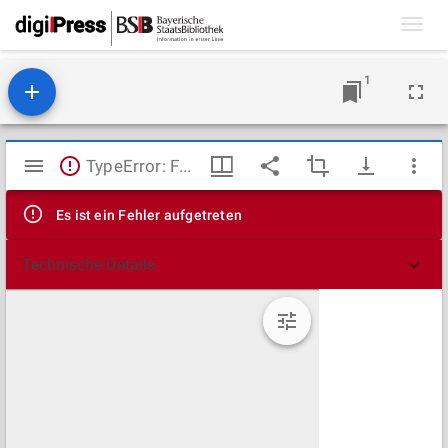
Toggl
navig
1
Mirador
TypeError: Failed to fetch
Viewer
Es ist ein Fehler aufgetreten
Technische Details