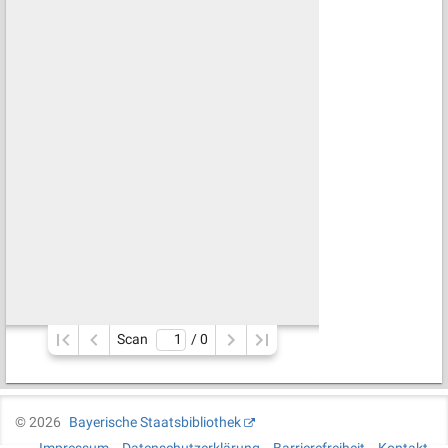
Scan
/ 
0
©
2026
Bayerische Staatsbibliothek
Impressum
Datenschutzerklärung
Barrierefreiheit
Kontakt