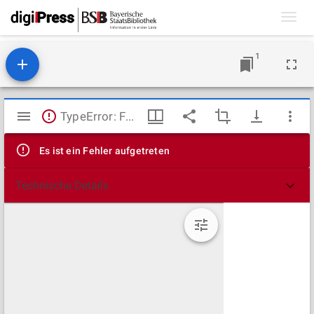
Toggl
navig
1
Mirador
TypeError: Failed to fetch
Viewer
Es ist ein Fehler aufgetreten
Technische Details