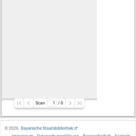
Scan
/ 
0
©
2026
Bayerische Staatsbibliothek
Impressum
Datenschutzerklärung
Barrierefreiheit
Kontakt