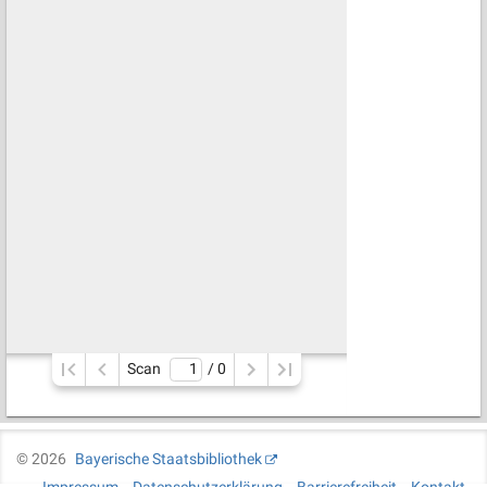
Scan
/ 
0
©
2026
Bayerische Staatsbibliothek
Impressum
Datenschutzerklärung
Barrierefreiheit
Kontakt