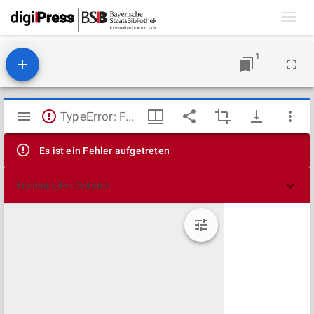
Toggl
navig
1
Mirador
TypeError: Failed to fetch
Viewer
Es ist ein Fehler aufgetreten
Technische Details