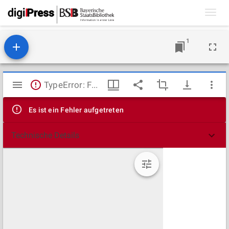
Toggl
navig
1
Mirador
TypeError: Failed to fetch
Viewer
Es ist ein Fehler aufgetreten
Technische Details