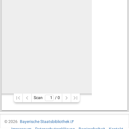
Scan
/ 
0
©
2026
Bayerische Staatsbibliothek
Impressum
Datenschutzerklärung
Barrierefreiheit
Kontakt