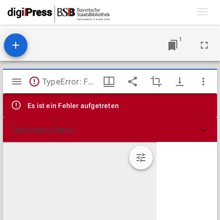
Toggl
navig
1
Mirador
TypeError: Failed to fetch
Viewer
Es ist ein Fehler aufgetreten
Technische Details