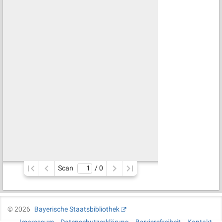
Scan
/ 
0
©
2026
Bayerische Staatsbibliothek
Impressum
Datenschutzerklärung
Barrierefreiheit
Kontakt