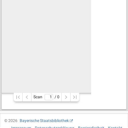
Scan
/ 
0
©
2026
Bayerische Staatsbibliothek
Impressum
Datenschutzerklärung
Barrierefreiheit
Kontakt