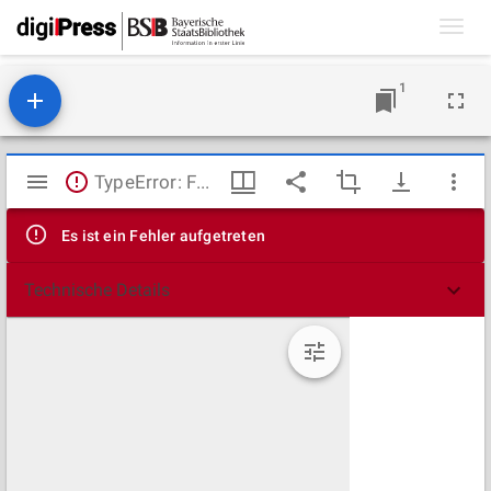
Toggl
navig
1
Mirador
TypeError: Failed to fetch
Viewer
Es ist ein Fehler aufgetreten
Technische Details