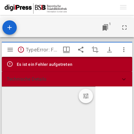
Toggl
navig
1
Mirador
TypeError: Failed to fetch
Viewer
Es ist ein Fehler aufgetreten
Technische Details