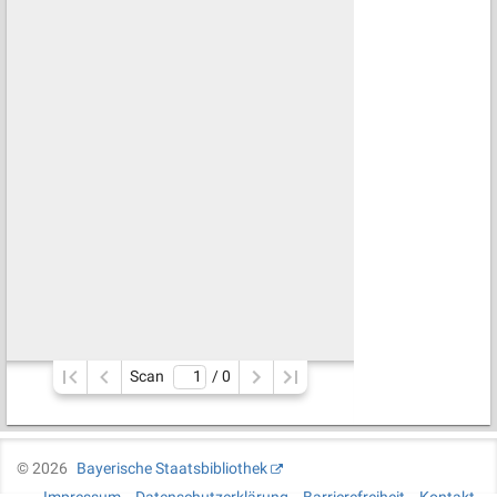
Scan
/ 
0
©
2026
Bayerische Staatsbibliothek
Impressum
Datenschutzerklärung
Barrierefreiheit
Kontakt