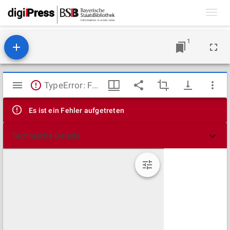
Toggl
navig
1
Mirador
TypeError: Failed to fetch
Viewer
Es ist ein Fehler aufgetreten
Technische Details