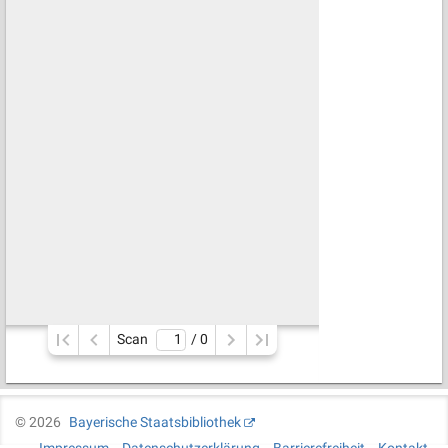
Scan
/ 
0
©
2026
Bayerische Staatsbibliothek
Impressum
Datenschutzerklärung
Barrierefreiheit
Kontakt