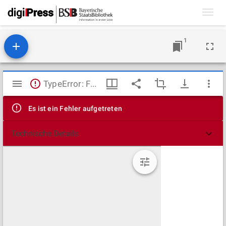
Toggl
navig
1
Mirador
TypeError: Failed to fetch
Viewer
Es ist ein Fehler aufgetreten
Technische Details