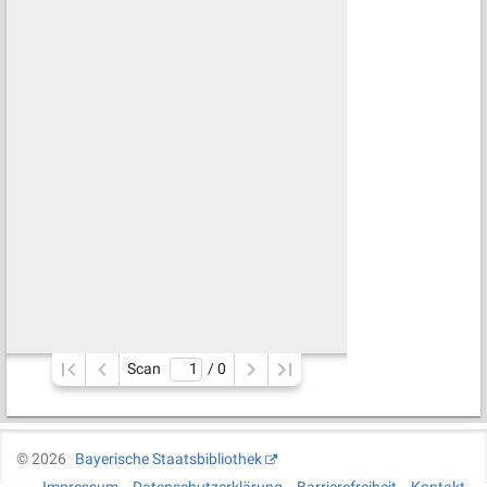
Scan
/ 
0
©
2026
Bayerische Staatsbibliothek
Impressum
Datenschutzerklärung
Barrierefreiheit
Kontakt