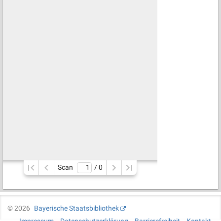
Scan
/ 
0
©
2026
Bayerische Staatsbibliothek
Impressum
Datenschutzerklärung
Barrierefreiheit
Kontakt