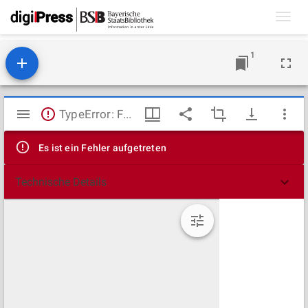
Toggl
navig
1
Mirador
TypeError: Failed to fetch
Viewer
Es ist ein Fehler aufgetreten
Technische Details