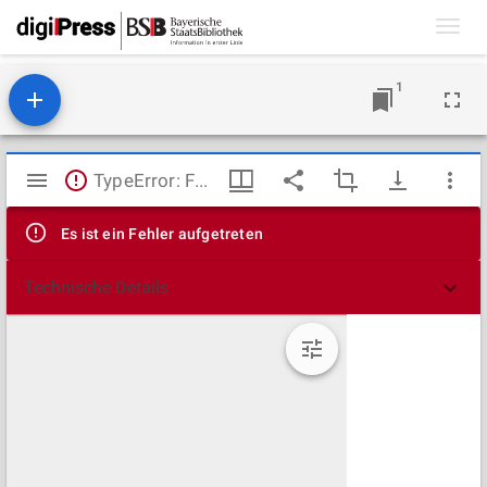
Toggl
navig
1
Mirador
TypeError: Failed to fetch
Viewer
Es ist ein Fehler aufgetreten
Technische Details