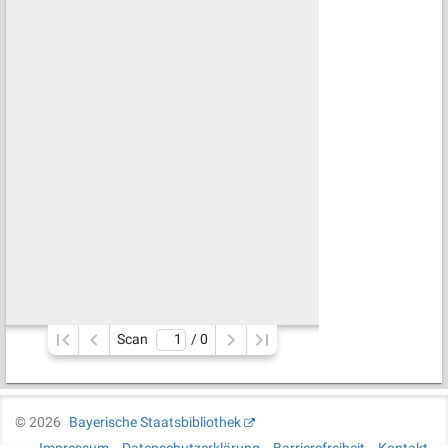
Scan
/ 
0
©
2026
Bayerische Staatsbibliothek
Impressum
Datenschutzerklärung
Barrierefreiheit
Kontakt