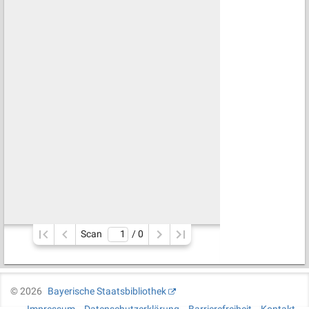
Scan
/ 
0
©
2026
Bayerische Staatsbibliothek
Impressum
Datenschutzerklärung
Barrierefreiheit
Kontakt