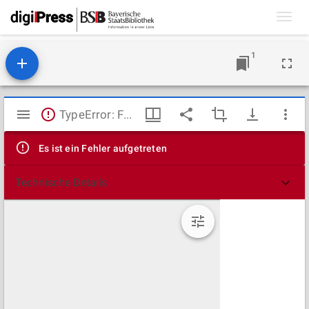
Toggl
navig
1
Mirador
TypeError: Failed to fetch
Viewer
Es ist ein Fehler aufgetreten
Technische Details