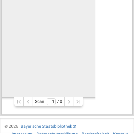
Scan
/ 
0
©
2026
Bayerische Staatsbibliothek
Impressum
Datenschutzerklärung
Barrierefreiheit
Kontakt