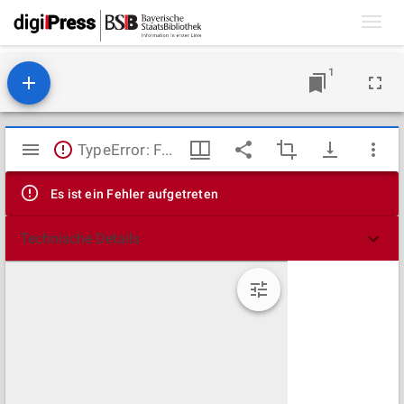
Toggl
navig
1
Mirador
TypeError: Failed to fetch
Viewer
Es ist ein Fehler aufgetreten
Technische Details