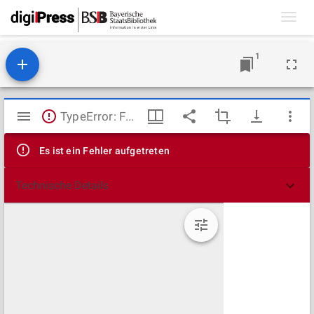
Toggl
navig
1
Mirador
TypeError: Failed to fetch
Viewer
Es ist ein Fehler aufgetreten
Technische Details