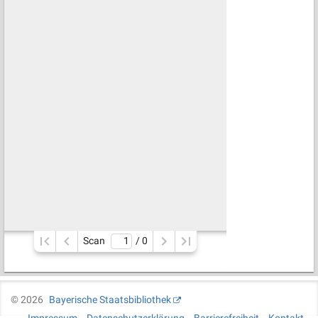
Scan
/ 
0
©
2026
Bayerische Staatsbibliothek
Impressum
Datenschutzerklärung
Barrierefreiheit
Kontakt