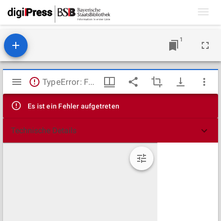
Toggl
navig
1
Mirador
TypeError: Failed to fetch
Viewer
Es ist ein Fehler aufgetreten
Technische Details