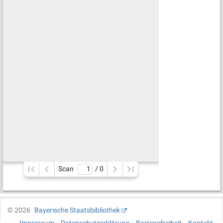
Scan
/ 
0
©
2026
Bayerische Staatsbibliothek
Impressum
Datenschutzerklärung
Barrierefreiheit
Kontakt