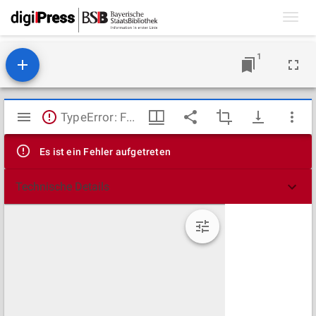
Toggl
navig
1
Mirador
TypeError: Failed to fetch
Viewer
Es ist ein Fehler aufgetreten
Technische Details