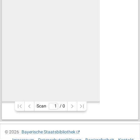
Scan
/ 
0
©
2026
Bayerische Staatsbibliothek
Impressum
Datenschutzerklärung
Barrierefreiheit
Kontakt