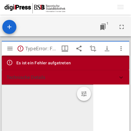
Toggl
navig
1
Mirador
TypeError: Failed to fetch
Viewer
Es ist ein Fehler aufgetreten
Technische Details