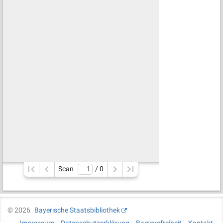
Scan
/ 
0
©
2026
Bayerische Staatsbibliothek
Impressum
Datenschutzerklärung
Barrierefreiheit
Kontakt