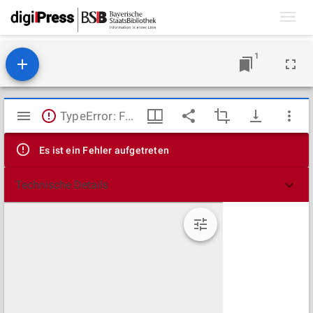
Toggl
navig
1
Mirador
TypeError: Failed to fetch
Viewer
Es ist ein Fehler aufgetreten
Technische Details