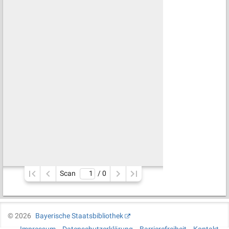
Scan
/ 
0
©
2026
Bayerische Staatsbibliothek
Impressum
Datenschutzerklärung
Barrierefreiheit
Kontakt