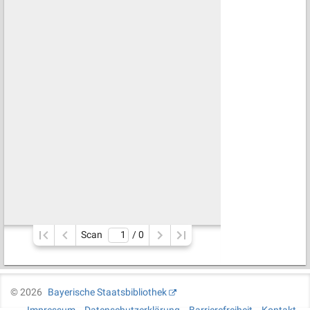
Scan
/ 
0
©
2026
Bayerische Staatsbibliothek
Impressum
Datenschutzerklärung
Barrierefreiheit
Kontakt