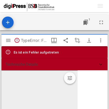
Toggl
navig
1
Mirador
TypeError: Failed to fetch
Viewer
Es ist ein Fehler aufgetreten
Technische Details