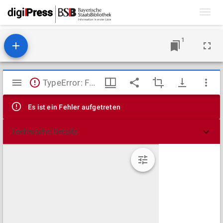
Toggl
navig
1
Mirador
TypeError: Failed to fetch
Viewer
Es ist ein Fehler aufgetreten
Technische Details