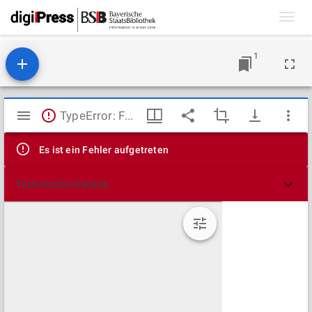
Toggl
navig
1
Mirador
TypeError: Failed to fetch
Viewer
Es ist ein Fehler aufgetreten
Technische Details