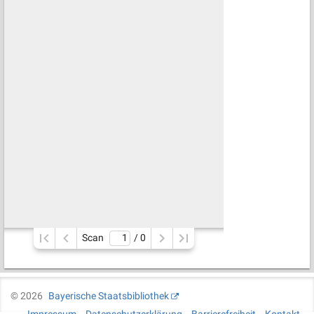
Scan
/ 
0
©
2026
Bayerische Staatsbibliothek
Impressum
Datenschutzerklärung
Barrierefreiheit
Kontakt