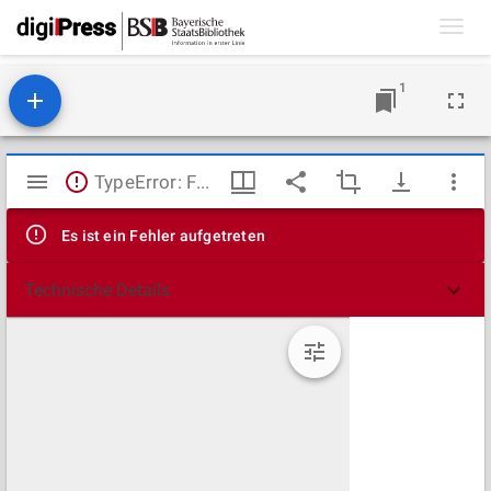
Toggl
navig
1
Mirador
TypeError: Failed to fetch
Viewer
Es ist ein Fehler aufgetreten
Technische Details