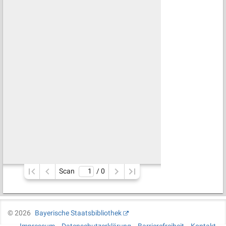
Scan
/ 
0
©
2026
Bayerische Staatsbibliothek
Impressum
Datenschutzerklärung
Barrierefreiheit
Kontakt