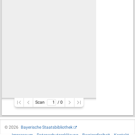
Scan
/ 
0
©
2026
Bayerische Staatsbibliothek
Impressum
Datenschutzerklärung
Barrierefreiheit
Kontakt