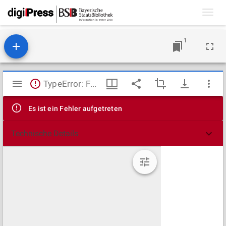
Toggl
navig
1
Mirador
TypeError: Failed to fetch
Viewer
Es ist ein Fehler aufgetreten
Technische Details