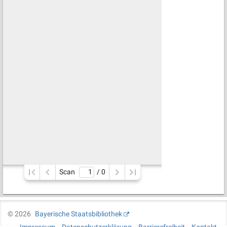
Scan
/ 
0
©
2026
Bayerische Staatsbibliothek
Impressum
Datenschutzerklärung
Barrierefreiheit
Kontakt