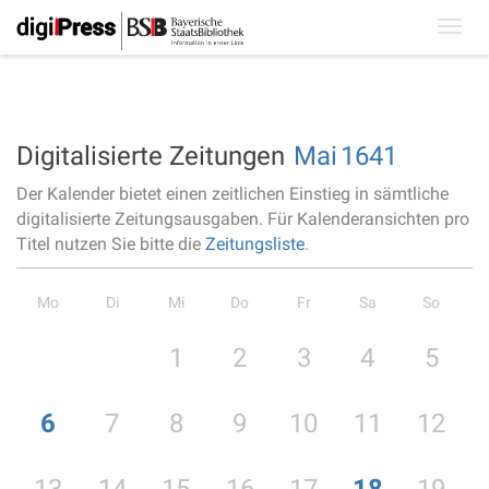
Toggl
navig
Digitalisierte Zeitungen
Mai
1641
Der Kalender bietet einen zeitlichen Einstieg in sämtliche
digitalisierte Zeitungsausgaben. Für Kalenderansichten pro
Titel nutzen Sie bitte die
Zeitungsliste
.
Mo
Di
Mi
Do
Fr
Sa
So
1
2
3
4
5
6
7
8
9
10
11
12