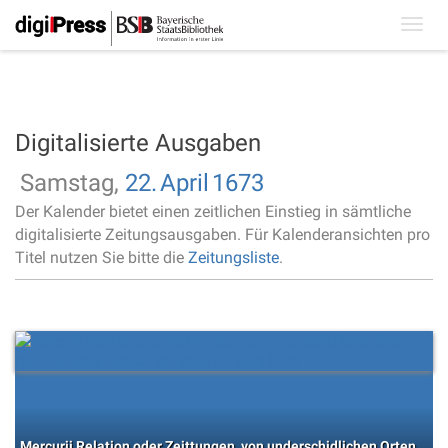
Toggl
navig
Digitalisierte Ausgaben
Samstag,
22.
April
1673
Der Kalender bietet einen zeitlichen Einstieg in sämtliche
digitalisierte Zeitungsausgaben. Für Kalenderansichten pro
Titel nutzen Sie bitte die
Zeitungsliste
.
Mercurij Relation oder Zeittungen, von underschidlichen Orten