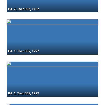
Bd. 2, Tour 006, 1727
Bd. 2, Tour 007, 1727
Bd. 2, Tour 008, 1727