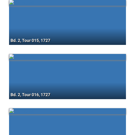
Bd. 2, Tour 015, 1727
Bd. 2, Tour 016, 1727