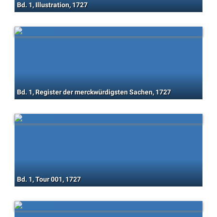
Bd. 1, Illustration, 1727
Bd. 1, Register der merckwürdigsten Sachen, 1727
Bd. 1, Tour 001, 1727