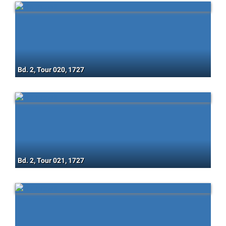
Bd. 2, Tour 020, 1727
Bd. 2, Tour 021, 1727