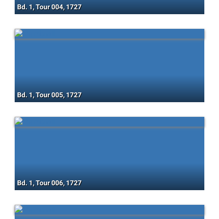
Bd. 1, Tour 004, 1727
Bd. 1, Tour 005, 1727
Bd. 1, Tour 006, 1727