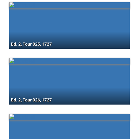
Bd. 2, Tour 025, 1727
Bd. 2, Tour 026, 1727