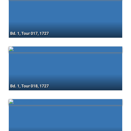
Bd. 1, Tour 017, 1727
Bd. 1, Tour 018, 1727