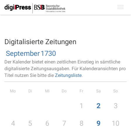
Toggl
navig
Digitalisierte Zeitungen
September
1730
Der Kalender bietet einen zeitlichen Einstieg in sämtliche
digitalisierte Zeitungsausgaben. Für Kalenderansichten pro
Titel nutzen Sie bitte die
Zeitungsliste
.
Mo
Di
Mi
Do
Fr
Sa
So
1
2
3
4
5
6
7
8
9
10