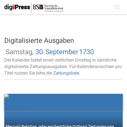
Toggl
navig
Digitalisierte Ausgaben
Samstag,
30.
September
1730
Der Kalender bietet einen zeitlichen Einstieg in sämtliche
digitalisierte Zeitungsausgaben. Für Kalenderansichten pro
Titel nutzen Sie bitte die
Zeitungsliste
.
Mercurii Relation, oder wochentliche Ordinari Zeitungen von