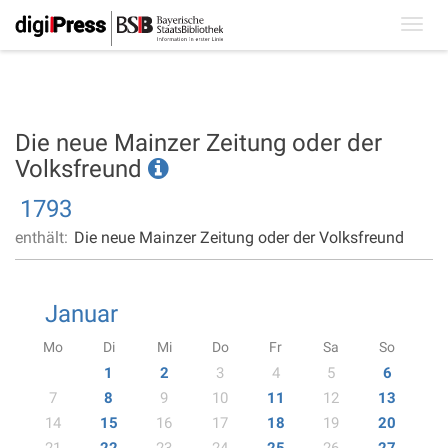
Toggl
navig
Die neue Mainzer Zeitung oder der
Volksfreund
1793
enthält:
Die neue Mainzer Zeitung oder der Volksfreund
Januar
Mo
Di
Mi
Do
Fr
Sa
So
1
2
3
4
5
6
7
8
9
10
11
12
13
14
15
16
17
18
19
20