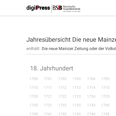
Jahresübersicht Die neue Mainz
enthält:
Die neue Mainzer Zeitung oder der Volks
18. Jahrhundert
1700
1701
1702
1703
1704
1705
1710
1711
1712
1713
1714
1715
1720
1721
1722
1723
1724
1725
1730
1731
1732
1733
1734
1735
1740
1741
1742
1743
1744
1745