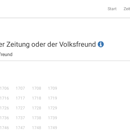
Start
Zei
er Zeitung oder der Volksfreund
freund
1706
1707
1708
1709
1716
1717
1718
1719
1726
1727
1728
1729
1736
1737
1738
1739
1746
1747
1748
1749