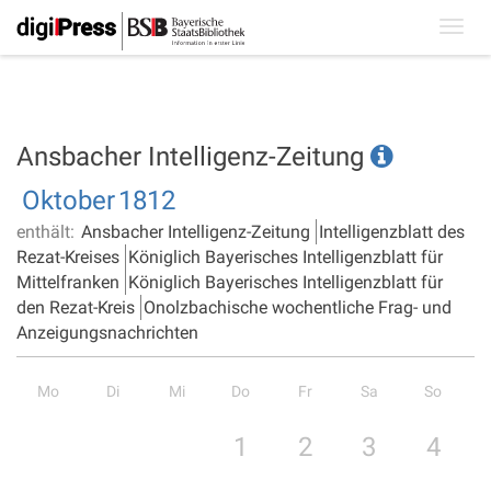
Toggl
navig
Ansbacher Intelligenz-Zeitung
Oktober
1812
enthält:
Ansbacher Intelligenz-Zeitung
Intelligenzblatt des
Rezat-Kreises
Königlich Bayerisches Intelligenzblatt für
Mittelfranken
Königlich Bayerisches Intelligenzblatt für
den Rezat-Kreis
Onolzbachische wochentliche Frag- und
Anzeigungsnachrichten
Mo
Di
Mi
Do
Fr
Sa
So
1
2
3
4