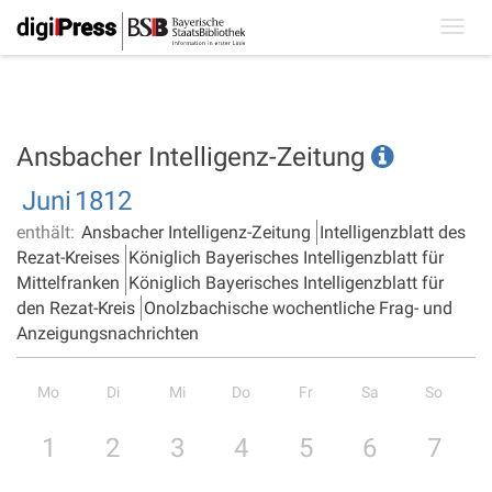
Toggl
navig
Ansbacher Intelligenz-Zeitung
Juni
1812
enthält:
Ansbacher Intelligenz-Zeitung
Intelligenzblatt des
Rezat-Kreises
Königlich Bayerisches Intelligenzblatt für
Mittelfranken
Königlich Bayerisches Intelligenzblatt für
den Rezat-Kreis
Onolzbachische wochentliche Frag- und
Anzeigungsnachrichten
Mo
Di
Mi
Do
Fr
Sa
So
1
2
3
4
5
6
7