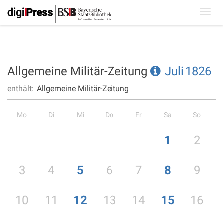
Toggl
navig
Allgemeine Militär-Zeitung
Juli
1826
enthält:
Allgemeine Militär-Zeitung
Mo
Di
Mi
Do
Fr
Sa
So
1
2
3
4
5
6
7
8
9
10
11
12
13
14
15
16