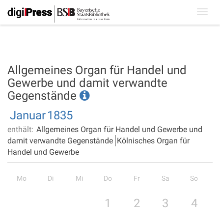
Toggl
navig
Allgemeines Organ für Handel und
Gewerbe und damit verwandte
Gegenstände
Januar
1835
enthält:
Allgemeines Organ für Handel und Gewerbe und
damit verwandte Gegenstände
Kölnisches Organ für
Handel und Gewerbe
Mo
Di
Mi
Do
Fr
Sa
So
1
2
3
4