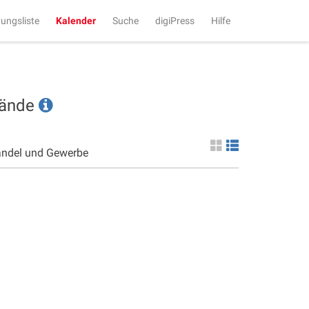
tungsliste
Kalender
Suche
digiPress
Hilfe
tände
andel und Gewerbe