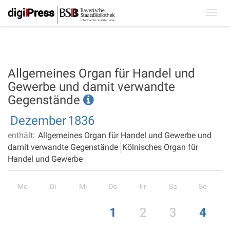
Toggl
navig
Allgemeines Organ für Handel und
Gewerbe und damit verwandte
Gegenstände
Dezember
1836
enthält:
Allgemeines Organ für Handel und Gewerbe und
damit verwandte Gegenstände
Kölnisches Organ für
Handel und Gewerbe
Mo
Di
Mi
Do
Fr
Sa
So
1
2
3
4