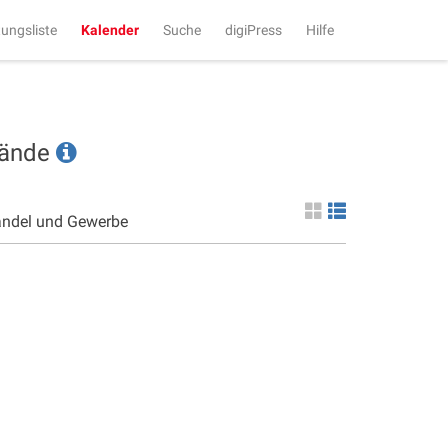
tungsliste
Kalender
Suche
digiPress
Hilfe
tände
andel und Gewerbe