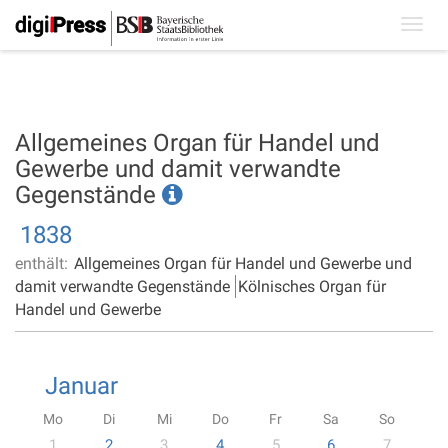
Toggl
navig
Allgemeines Organ für Handel und
Gewerbe und damit verwandte
Gegenstände
1838
enthält:
Allgemeines Organ für Handel und Gewerbe und
damit verwandte Gegenstände
Kölnisches Organ für
Handel und Gewerbe
Januar
Mo
Di
Mi
Do
Fr
Sa
So
1
2
3
4
5
6
7