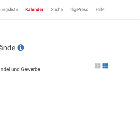
tungsliste
Kalender
Suche
digiPress
Hilfe
tände
andel und Gewerbe