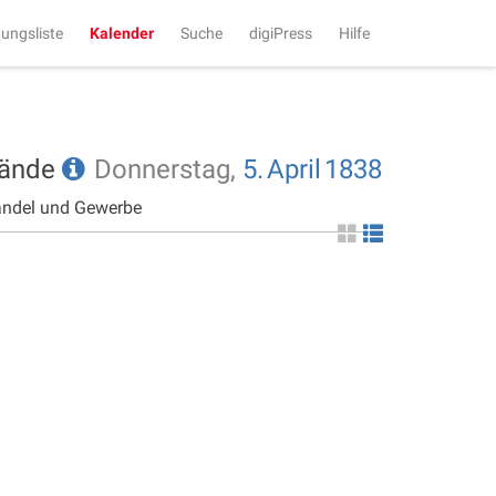
tungsliste
Kalender
Suche
digiPress
Hilfe
tände
Donnerstag,
5.
April
1838
andel und Gewerbe