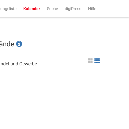
tungsliste
Kalender
Suche
digiPress
Hilfe
tände
andel und Gewerbe