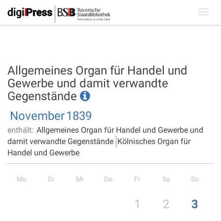
Toggl
navig
Allgemeines Organ für Handel und
Gewerbe und damit verwandte
Gegenstände
November
1839
enthält:
Allgemeines Organ für Handel und Gewerbe und
damit verwandte Gegenstände
Kölnisches Organ für
Handel und Gewerbe
Mo
Di
Mi
Do
Fr
Sa
So
1
2
3